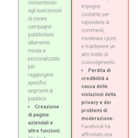
consentendo
impegno
agli inserzionisti
costante per
di creare
rispondere ai
campagne
commenti,
pubblicitarie
moderare i post
altamente
e mantenere un
mirate e
alto livello di
personalizzate
coinvolgimento.
per
Perdita di
raggiungere
credibilità a
specifici
causa delle
segmenti di
violazioni della
pubblico.
privacy e dei
Creazione
problemi di
di pagine
moderazione:
aziendali e
Facebook ha
altre funzioni:
affrontato una