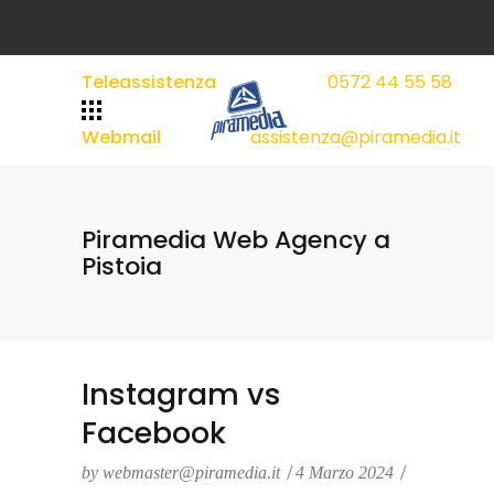
Teleassistenza
0572 44 55 58
|
|
Webmail
assistenza@piramedia.it
Piramedia Web Agency a
Pistoia
Instagram vs
Facebook
by
webmaster@piramedia.it
4 Marzo 2024