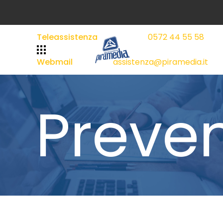
Teleassistenza
0572 44 55 58
|
|
Webmail
assistenza@piramedia.it
Preven