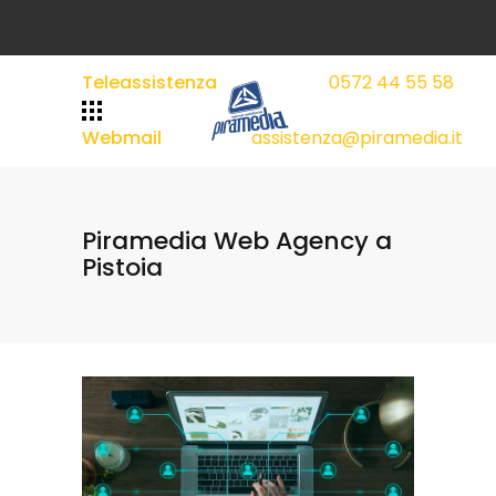
Teleassistenza
0572 44 55 58
|
|
Webmail
assistenza@piramedia.it
Piramedia Web Agency a
Pistoia