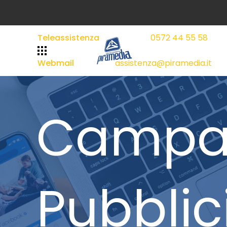
Teleassistenza
0572 44 55 58
|
|
Webmail
assistenza@piramedia.it
Campa
Pubblic