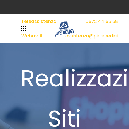
Teleassistenza
0572 44 55 58
|
|
Webmail
assistenza@piramedia.it
Realizzaz
Siti