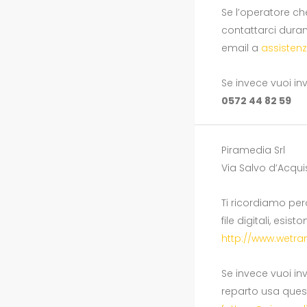
Se l’operatore c
contattarci duran
email a
assisten
Se invece vuoi in
0572 44 82 59
Piramedia Srl
Via Salvo d’Acquis
Ti ricordiamo però
file digitali, esi
http://www.wetra
Se invece vuoi in
reparto usa quest