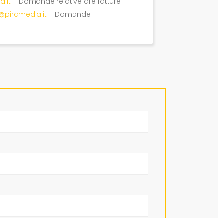
a.it
– Domande relative alle fatture
@piramedia.it
– Domande