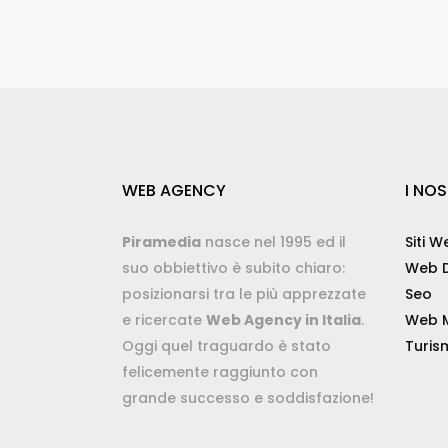
WEB AGENCY
I NOS
Piramedia
nasce nel 1995 ed il
Siti W
suo obbiettivo è subito chiaro:
Web D
posizionarsi tra le più apprezzate
Seo
e ricercate
Web Agency in Italia
.
Web M
Oggi quel traguardo è stato
Turis
felicemente raggiunto con
grande successo e soddisfazione!