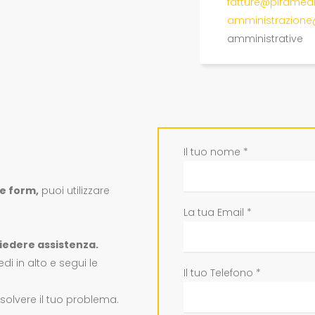
fatture@piramedi
amministrazione
amministrative
Il tuo nome *
te form,
puoi utilizzare
La tua Email *
iedere assistenza.
i in alto e segui le
Il tuo Telefono *
solvere il tuo problema.