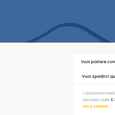
Vuoi parlare con
Vuoi spedirci q
L’assistenza telefo
lavorativi dalle
8.
0572 445558
.