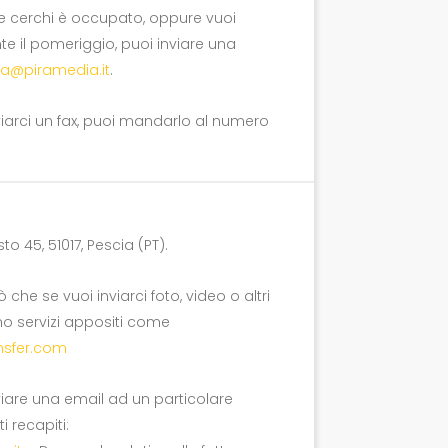
he cerchi è occupato, oppure vuoi
te il pomeriggio, puoi inviare una
za@piramedia.it
.
viarci un fax, puoi mandarlo al numero
to 45, 51017, Pescia (PT).
 che se vuoi inviarci foto, video o altri
stono servizi appositi come
nsfer.com
viare una email ad un particolare
i recapiti: