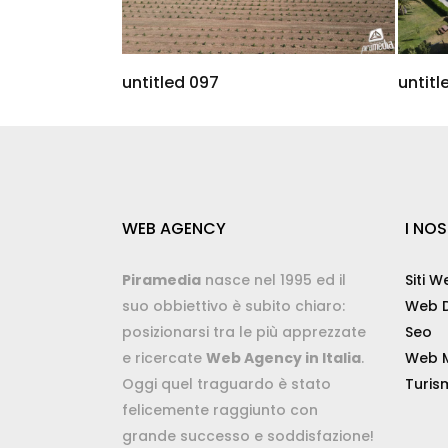
untitled 097
untitl
WEB AGENCY
I NOS
Piramedia
nasce nel 1995 ed il
Siti W
suo obbiettivo è subito chiaro:
Web D
posizionarsi tra le più apprezzate
Seo
e ricercate
Web Agency in Italia
.
Web M
Oggi quel traguardo è stato
Turis
felicemente raggiunto con
grande successo e soddisfazione!