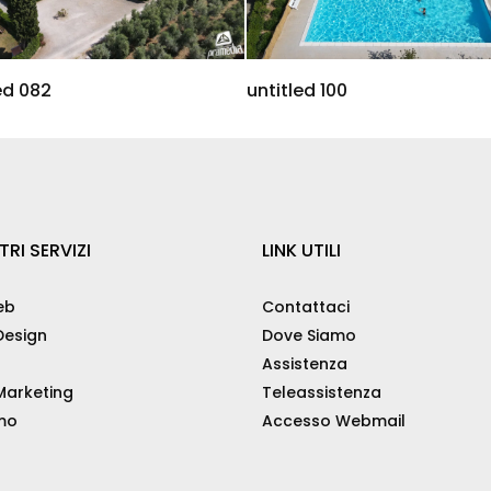
ed 082
untitled 100
TRI SERVIZI
LINK UTILI
eb
Contattaci
esign
Dove Siamo
Assistenza
arketing
Teleassistenza
mo
Accesso Webmail