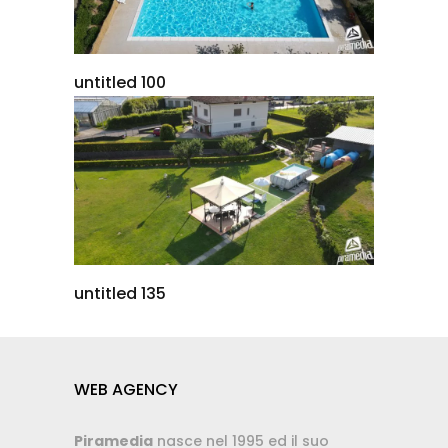
untitled 100
untitled 135
WEB AGENCY
Piramedia
nasce nel 1995 ed il suo