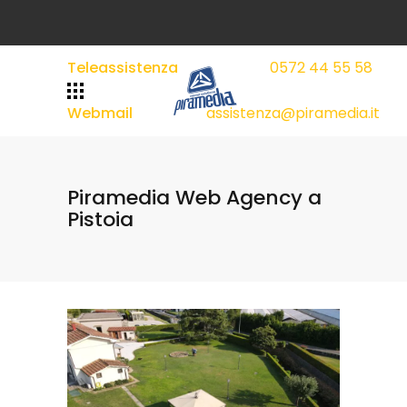
Teleassistenza
0572 44 55 58
|
|
Webmail
assistenza@piramedia.it
Piramedia Web Agency a
Pistoia