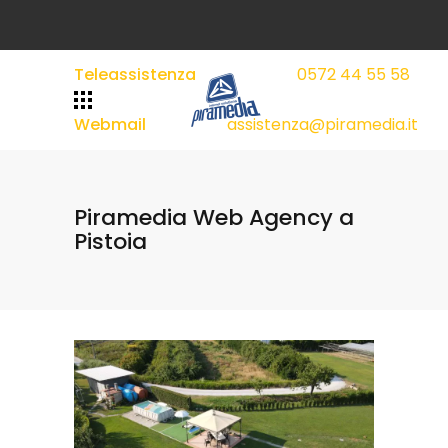
Teleassistenza
0572 44 55 58
|
|
Webmail
assistenza@piramedia.it
Piramedia Web Agency a
Pistoia