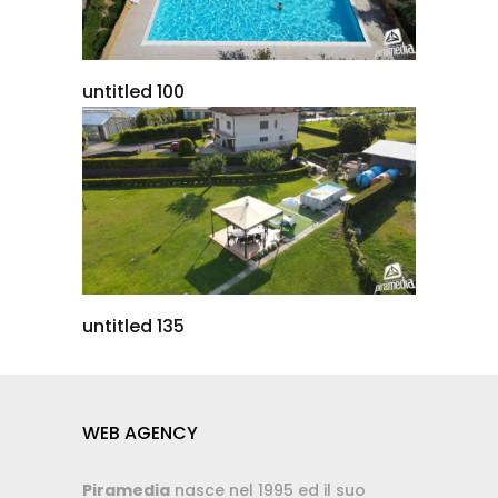
untitled 100
untitled 135
WEB AGENCY
Piramedia
nasce nel 1995 ed il suo