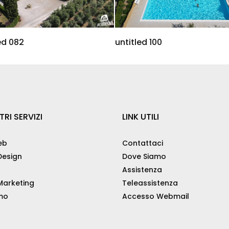
ed 082
untitled 100
TRI SERVIZI
LINK UTILI
eb
Contattaci
esign
Dove Siamo
Assistenza
arketing
Teleassistenza
mo
Accesso Webmail