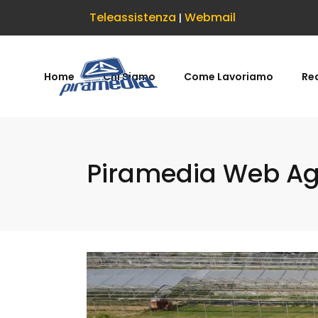
Teleassistenza
Webmail
|
Home
Chi Siamo
Come Lavoriamo
Rea
Piramedia Web Age