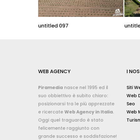
untitled 097
untitl
WEB AGENCY
I NOS
Piramedia
nasce nel 1995 ed il
Siti W
suo obbiettivo è subito chiaro:
Web D
posizionarsi tra le più apprezzate
Seo
e ricercate
Web Agency in Italia
.
Web M
Oggi quel traguardo è stato
Turis
felicemente raggiunto con
grande successo e soddisfazione!