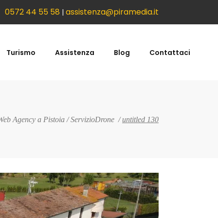
0572 44 55 58
assistenza@piramedia.it
|
Turismo
Assistenza
Blog
Contattaci
Web Agency a Pistoia
/
ServizioDrone
/
untitled 130