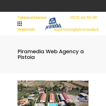
Teleassistenza
0572 44 55 58
|
|
Webmail
assistenza@piramedia.it
Piramedia Web Agency a
Pistoia