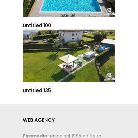
untitled 100
untitled 135
WEB AGENCY
Piramedia
nasce nel 1995 ed il suo