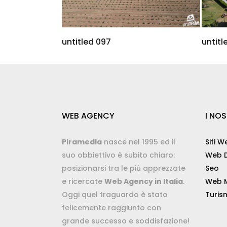
untitled 097
untitl
WEB AGENCY
I NOS
Piramedia
nasce nel 1995 ed il
Siti W
suo obbiettivo è subito chiaro:
Web D
posizionarsi tra le più apprezzate
Seo
e ricercate
Web Agency in Italia
.
Web M
Oggi quel traguardo è stato
Turis
felicemente raggiunto con
grande successo e soddisfazione!