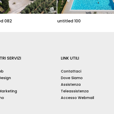
ed 082
untitled 100
TRI SERVIZI
LINK UTILI
eb
Contattaci
esign
Dove Siamo
Assistenza
arketing
Teleassistenza
mo
Accesso Webmail