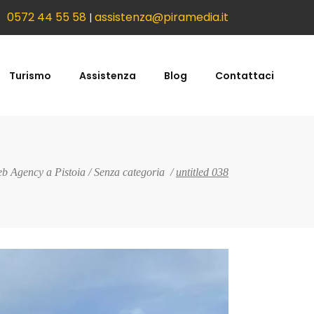
0572 44 55 58
assistenza@piramedia.it
|
Turismo
Assistenza
Blog
Contattaci
b Agency a Pistoia
/
Senza categoria
/
untitled 038