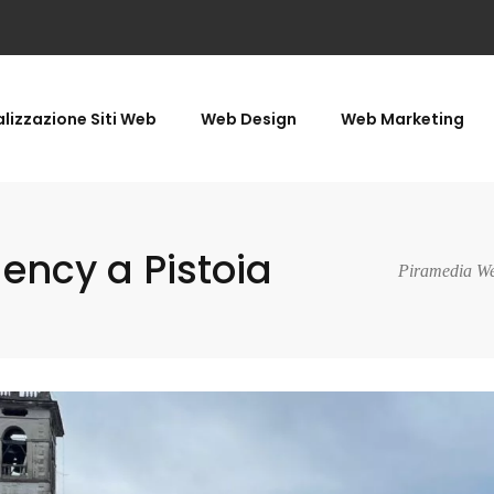
lizzazione Siti Web
Web Design
Web Marketing
ncy a Pistoia
Piramedia We