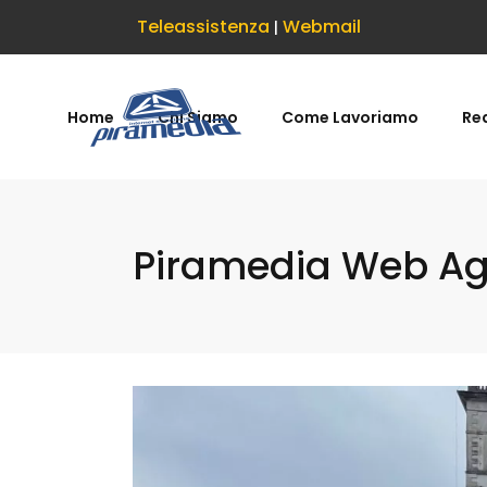
Teleassistenza
Webmail
|
Home
Chi Siamo
Come Lavoriamo
Rea
Piramedia Web Age