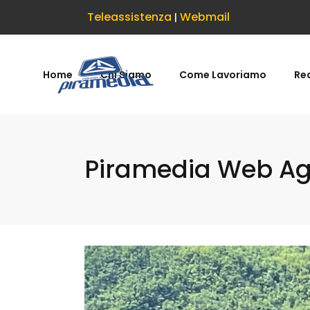
Teleassistenza
Webmail
|
Home
Chi Siamo
Come Lavoriamo
Rea
Piramedia Web Age