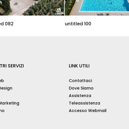
ed 082
untitled 100
TRI SERVIZI
LINK UTILI
eb
Contattaci
esign
Dove Siamo
Assistenza
arketing
Teleassistenza
mo
Accesso Webmail