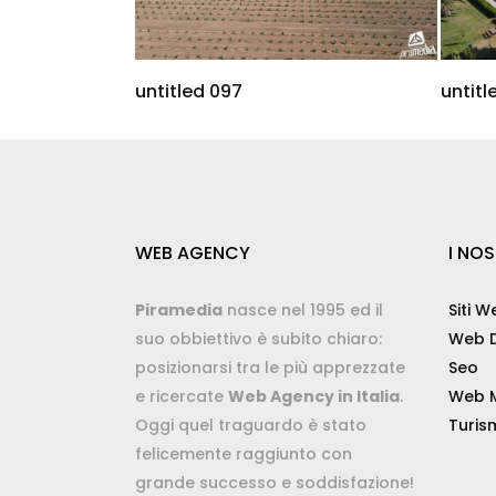
untitled 097
untitl
WEB AGENCY
I NOS
Piramedia
nasce nel 1995 ed il
Siti W
suo obbiettivo è subito chiaro:
Web D
posizionarsi tra le più apprezzate
Seo
e ricercate
Web Agency in Italia
.
Web M
Oggi quel traguardo è stato
Turis
felicemente raggiunto con
grande successo e soddisfazione!