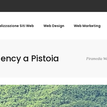
lizzazione Siti Web
Web Design
Web Marketing
ncy a Pistoia
Piramedia We