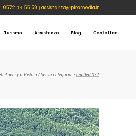
0572 44 55 58
assistenza@piramedia.it
|
Turismo
Assistenza
Blog
Contattaci
b Agency a Pistoia
/
Senza categoria
/
untitled 034