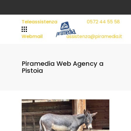
Teleassistenza
0572 44 55 58
|
|
Webmail
assistenza@piramedia.it
Piramedia Web Agency a
Pistoia