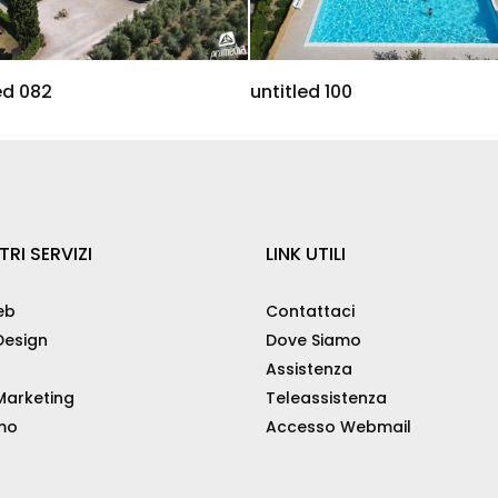
ed 082
untitled 100
TRI SERVIZI
LINK UTILI
eb
Contattaci
esign
Dove Siamo
Assistenza
arketing
Teleassistenza
mo
Accesso Webmail