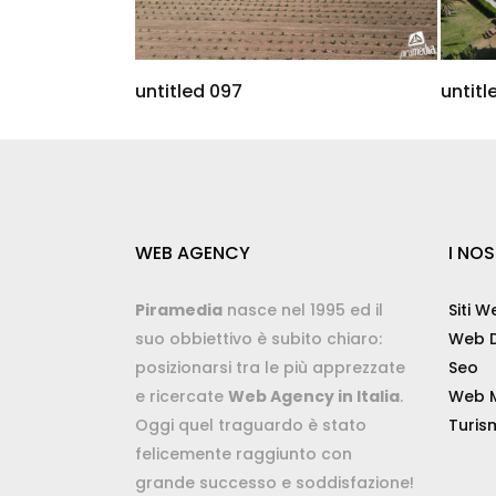
untitled 097
untitl
WEB AGENCY
I NOS
Piramedia
nasce nel 1995 ed il
Siti W
suo obbiettivo è subito chiaro:
Web D
posizionarsi tra le più apprezzate
Seo
e ricercate
Web Agency in Italia
.
Web M
Oggi quel traguardo è stato
Turis
felicemente raggiunto con
grande successo e soddisfazione!