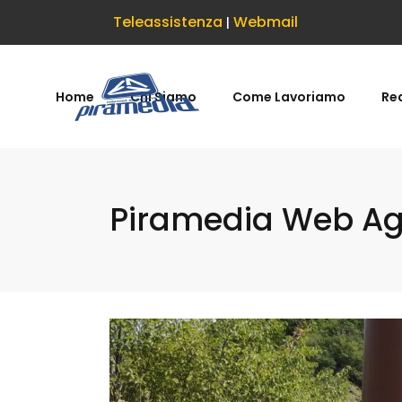
Teleassistenza
Webmail
|
Home
Chi Siamo
Come Lavoriamo
Rea
Piramedia Web Age