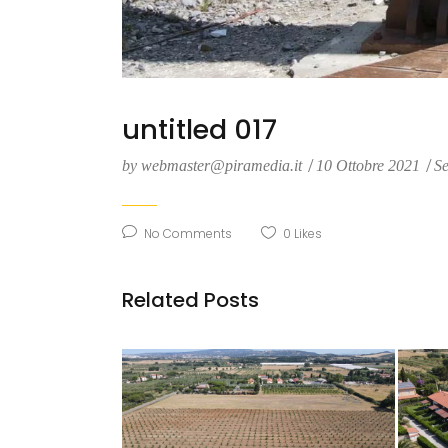
untitled 017
by
webmaster@piramedia.it
10 Ottobre 2021
Se
No Comments
0
Likes
Related Posts