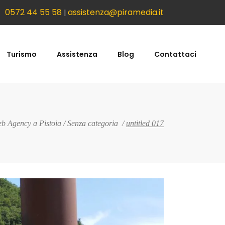
0572 44 55 58
assistenza@piramedia.it
|
Turismo
Assistenza
Blog
Contattaci
b Agency a Pistoia
/
Senza categoria
/
untitled 017