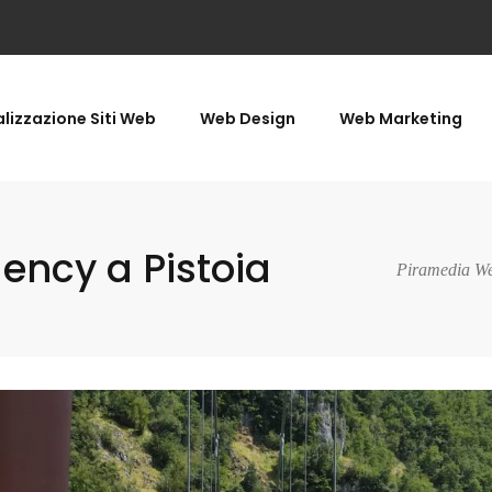
lizzazione Siti Web
Web Design
Web Marketing
ncy a Pistoia
Piramedia We