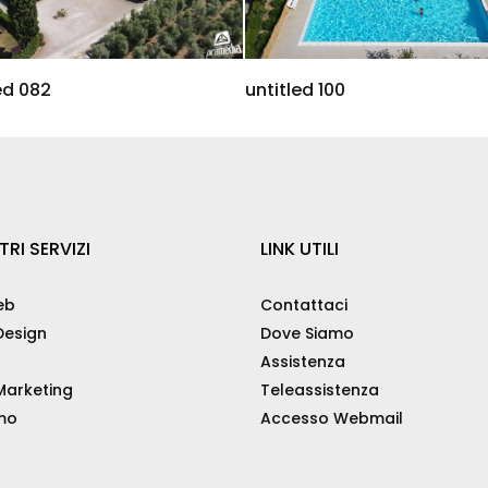
ed 082
untitled 100
TRI SERVIZI
LINK UTILI
eb
Contattaci
esign
Dove Siamo
Assistenza
arketing
Teleassistenza
mo
Accesso Webmail