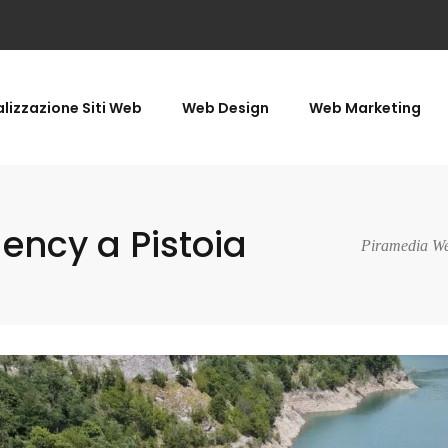
lizzazione Siti Web
Web Design
Web Marketing
ncy a Pistoia
Piramedia We