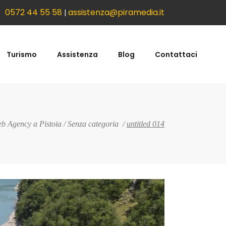
0572 44 55 58
assistenza@piramedia.it
|
Turismo
Assistenza
Blog
Contattaci
b Agency a Pistoia
/
Senza categoria
/
untitled 014