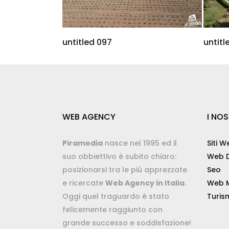
untitled 097
untitl
WEB AGENCY
I NOS
Piramedia
nasce nel 1995 ed il
Siti W
suo obbiettivo è subito chiaro:
Web D
posizionarsi tra le più apprezzate
Seo
e ricercate
Web Agency in Italia
.
Web M
Oggi quel traguardo è stato
Turis
felicemente raggiunto con
grande successo e soddisfazione!