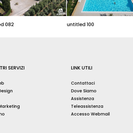
ed 082
untitled 100
TRI SERVIZI
LINK UTILI
eb
Contattaci
esign
Dove Siamo
Assistenza
arketing
Teleassistenza
mo
Accesso Webmail