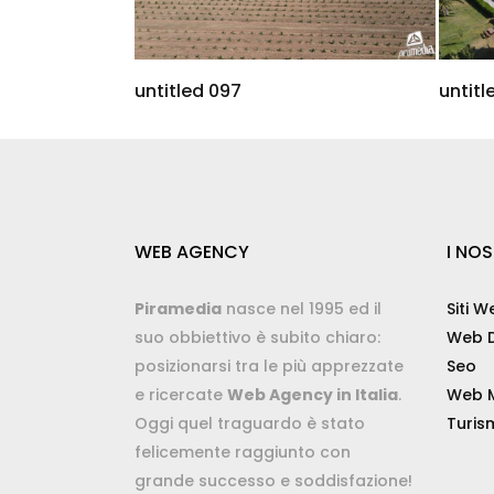
untitled 097
untitl
WEB AGENCY
I NOS
Piramedia
nasce nel 1995 ed il
Siti W
suo obbiettivo è subito chiaro:
Web D
posizionarsi tra le più apprezzate
Seo
e ricercate
Web Agency in Italia
.
Web M
Oggi quel traguardo è stato
Turis
felicemente raggiunto con
grande successo e soddisfazione!