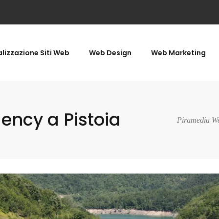
lizzazione Siti Web
Web Design
Web Marketing
ncy a Pistoia
Piramedia We