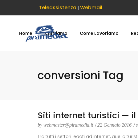
Teleassistenza
Webmail
|
Home
Chi Siamo
Come Lavoriamo
Rea
conversioni Tag
Siti internet turistici — 
by
webmaster@piramedia.it
22 Gennaio 2016
s
Tra tutti i settori legati ad internet, quello tu