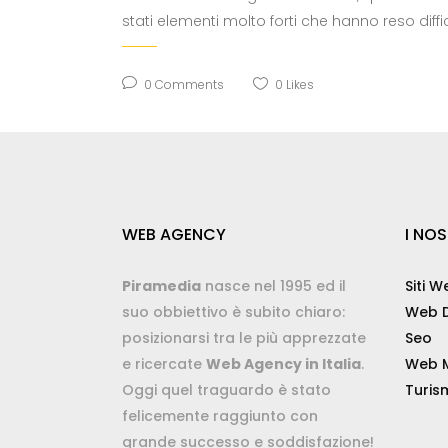
stati elementi molto forti che hanno reso difficil
0
Comments
0
Likes
WEB AGENCY
I NOS
Piramedia
nasce nel 1995 ed il
Siti W
suo obbiettivo è subito chiaro:
Web D
posizionarsi tra le più apprezzate
Seo
e ricercate
Web Agency in Italia
.
Web M
Oggi quel traguardo è stato
Turis
felicemente raggiunto con
grande successo e soddisfazione!