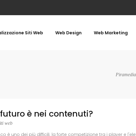
lizzazione Siti Web
Web Design
Web Marketing
Piramedia
il futuro è nei contenuti?
iti web
ristico è uno dei più difficili: la forte competizione tra i player 