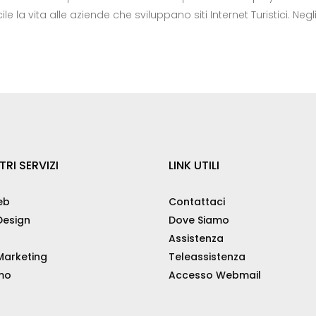
e la vita alle aziende che sviluppano siti Internet Turistici. Negli 
TRI SERVIZI
LINK UTILI
eb
Contattaci
esign
Dove Siamo
Assistenza
arketing
Teleassistenza
mo
Accesso Webmail