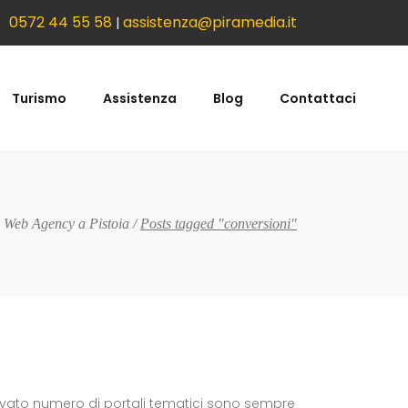
0572 44 55 58
assistenza@piramedia.it
|
Turismo
Assistenza
Blog
Contattaci
 Web Agency a Pistoia
/
Posts tagged "conversioni"
e l'elevato numero di portali tematici sono sempre